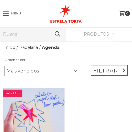
MENU
0
PRODUTOS
Início
/
Papelaria
/
Agenda
Ordenar por
FILTRAR
64
%
OFF